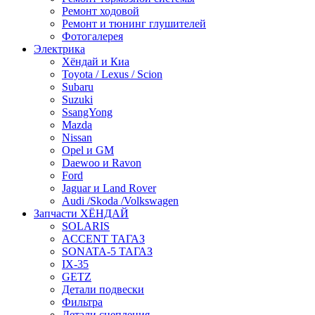
Ремонт ходовой
Ремонт и тюнинг глушителей
Фотогалерея
Электрика
Хёндай и Киа
Toyota / Lexus / Scion
Subaru
Suzuki
SsangYong
Mazda
Nissan
Opel и GM
Daewoo и Ravon
Ford
Jaguar и Land Rover
Audi /Skoda /Volkswagen
Запчасти ХЁНДАЙ
SOLARIS
ACCENT ТАГАЗ
SONATA-5 ТАГАЗ
IX-35
GETZ
Детали подвески
Фильтра
Детали сцепления