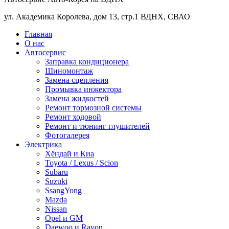
ул. Академика Королева, дом 13, стр.1 ВДНХ, СВАО
Главная
О нас
Автосервис
Заправка кондиционера
Шиномонтаж
Замена сцепления
Промывка инжектора
Замена жидкостей
Ремонт тормозной системы
Ремонт ходовой
Ремонт и тюнинг глушителей
Фотогалерея
Электрика
Хёндай и Киа
Toyota / Lexus / Scion
Subaru
Suzuki
SsangYong
Mazda
Nissan
Opel и GM
Daewoo и Ravon