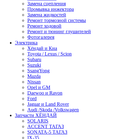
Замена сцепления
Промывка инжектора
Замена жидкостей
Ремонт тормозной системы
Ремонт ходовой
Ремонт и тюнинг глушителей
Фотогалерея
Электрика
Хёндай и Киа
Toyota / Lexus / Scion
Subaru
Suzuki
SsangYong
Mazda
Nissan
Opel и GM
Daewoo и Ravon
Ford
Jaguar и Land Rover
Audi /Skoda /Volkswagen
Запчасти ХЁНДАЙ
SOLARIS
ACCENT ТАГАЗ
SONATA-5 ТАГАЗ
IX-35