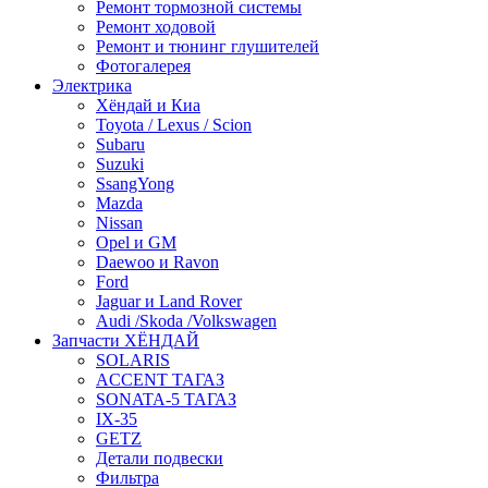
Ремонт тормозной системы
Ремонт ходовой
Ремонт и тюнинг глушителей
Фотогалерея
Электрика
Хёндай и Киа
Toyota / Lexus / Scion
Subaru
Suzuki
SsangYong
Mazda
Nissan
Opel и GM
Daewoo и Ravon
Ford
Jaguar и Land Rover
Audi /Skoda /Volkswagen
Запчасти ХЁНДАЙ
SOLARIS
ACCENT ТАГАЗ
SONATA-5 ТАГАЗ
IX-35
GETZ
Детали подвески
Фильтра